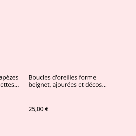
rapèzes
Boucles d'oreilles forme
lettes
beignet, ajourées et décos
cuivrées
25,00 €