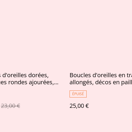
 d'oreilles dorées,
Boucles d'oreilles en t
es rondes ajourées,
allongés, décos en pail
es et bâtonnets crèmes
dorées claires
ÉPUISÉ
23,00 €
25,00 €