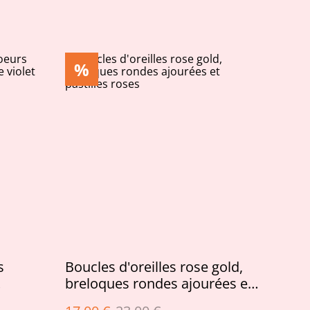
%
s
Boucles d'oreilles rose gold,
breloques rondes ajourées et
eflets AB
pastilles roses