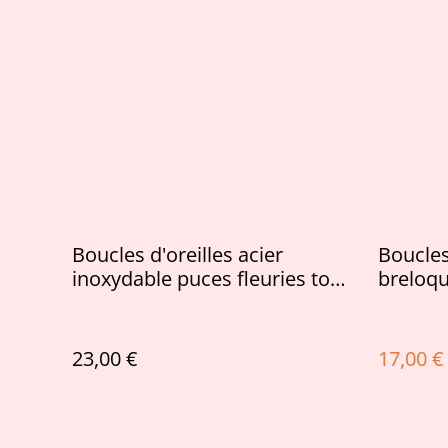
Boucles d'oreilles acier
Boucles
inoxydable puces fleuries tons
breloqu
rouges roses
pastill
23,00 €
17,00 €