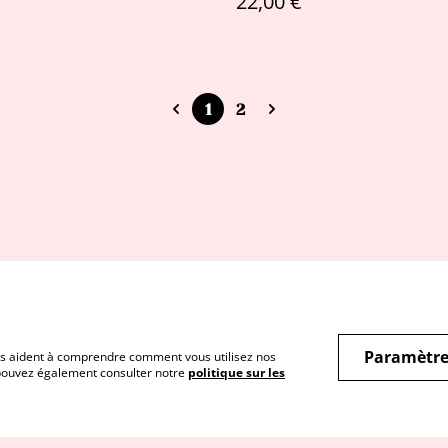
22,00 €
1
2
Paramètre
 nous aident à comprendre comment vous utilisez nos
 pouvez également consulter notre
politique sur les
ice réparation
Conditions
Politique de
confidentialité