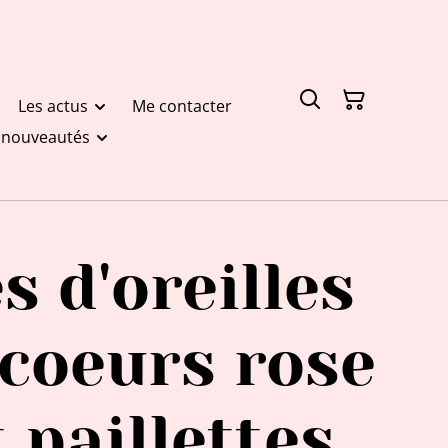
Les actus
Me contacter
t nouveautés
s d'oreilles
 coeurs rose
t paillettes