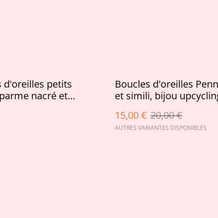
d'oreilles petits
Boucles d'oreilles Penn
parme nacré et
et simili, bijou upcycli
es violettes irisées AB
15,00 €
20,00 €
AUTRES VARIANTES DISPONIBLES