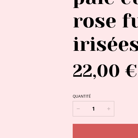
rose f
irisée
22,00 €
QUANTITÉ