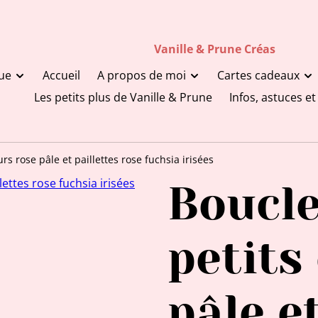
Vanille & Prune Créas
ue
Accueil
A propos de moi
Cartes cadeaux
Les petits plus de Vanille & Prune
Infos, astuces e
urs rose pâle et paillettes rose fuchsia irisées
Boucle
petits
pâle e