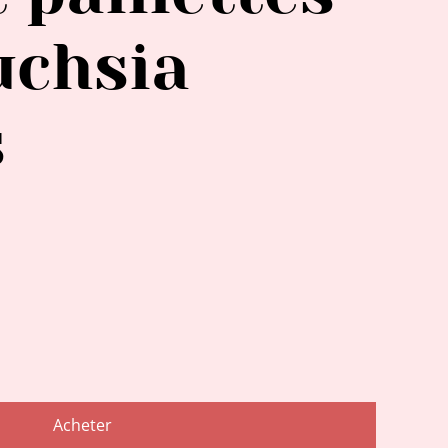
uchsia
s
Acheter