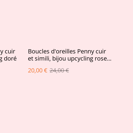
y cuir
Boucles d'oreilles Penny cuir
ng doré
et simili, bijou upcycling rose
gold
20,00 €
24,00 €