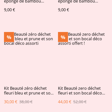
éponge de bambou
éponge de bambou
couleur taupe
couleur vanille
9,00 €
9,00 €
%
%
Kit Beauté zéro déchet
Kit Beauté zero déchet
fleuri bleu et prune et son
fleuri et son bocal déco
bocal déco assorti
assorti offert !
30,00 €
38,00 €
44,00 €
52,00 €