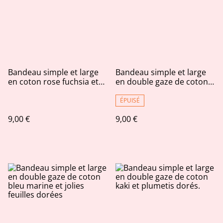
Bandeau simple et large
Bandeau simple et large
en coton rose fuchsia et
en double gaze de coton
petites feuilles dorées
beige foncé et reflets
irisés dorés
ÉPUISÉ
9,00 €
9,00 €