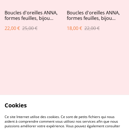
Boucles d'oreilles ANNA,
Boucles d'oreilles ANNA,
formes feuilles, bijou
formes feuilles, bijou
upcycling en cuir véritable
upcycling en similicuir
22,00 €
25,00 €
18,00 €
22,00 €
chocolat
doré rose et bronze
Cookies
Ce site Internet utilise des cookies. Ce sont de petits fichiers qui nous
aident à comprendre comment vous utilisez nos services afin que nous
puissions améliorer votre expérience. Vous pouvez également consulter