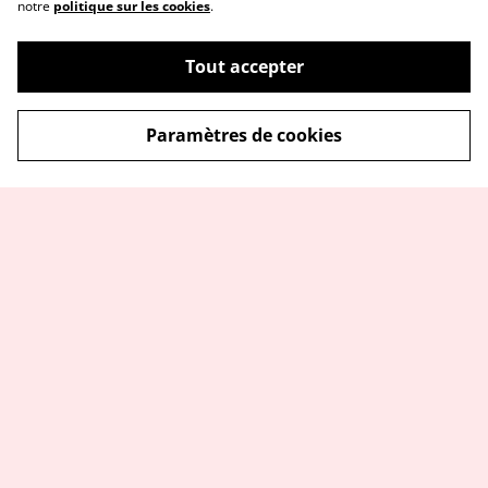
notre
politique sur les cookies
.
Tout accepter
Paramètres de cookies
Me contacter
Service réparation
Conditions
Politique de
confidentialité
Politique de cookies
© 2026
Vanille & Prune Créas
powered by