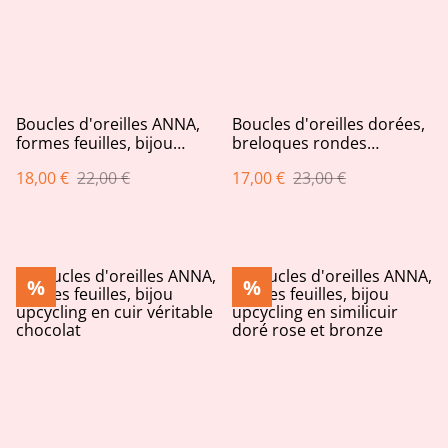
Boucles d'oreilles ANNA,
Boucles d'oreilles dorées,
formes feuilles, bijou
breloques rondes
upcycling en similicuir
ajourées, pastilles et
18,00 €
22,00 €
17,00 €
23,00 €
doré rose et doré
bâtonnets crèmes
%
%