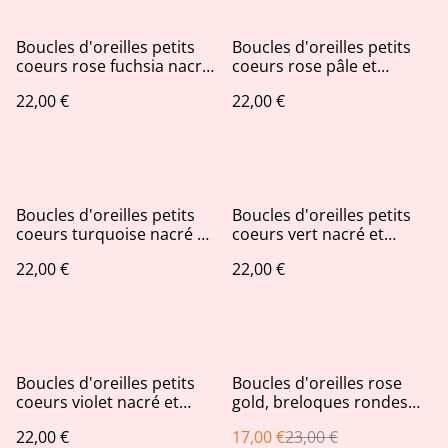
Boucles d'oreilles petits
Boucles d'oreilles petits
coeurs rose fuchsia nacré
coeurs rose pâle et
et paillettes fuchsia, rose
paillettes rose fuchsia
22,00 €
22,00 €
foncé AB
irisées
Boucles d'oreilles petits
Boucles d'oreilles petits
coeurs turquoise nacré et
coeurs vert nacré et
paillettes bleu océan
paillettes argentées
22,00 €
22,00 €
irisées
irisées
%
Boucles d'oreilles petits
Boucles d'oreilles rose
coeurs violet nacré et
gold, breloques rondes
paillettes rose violet
ajourées et pastilles roses
22,00 €
17,00 €
23,00 €
reflets AB