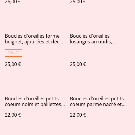
25,00 €
25,00 €
AB
Boucles d'oreilles forme
Boucles d'oreilles
beignet, ajourées et décos
losanges arrondis,
pailletées très fines AB
ajourées et décos
pailletées Aurores
ÉPUISÉ
boréales
25,00 €
25,00 €
Boucles d'oreilles petits
Boucles d'oreilles petits
coeurs noirs et paillettes
coeurs parme nacré et
noires irisées
paillettes violettes irisées
22,00 €
22,00 €
AB