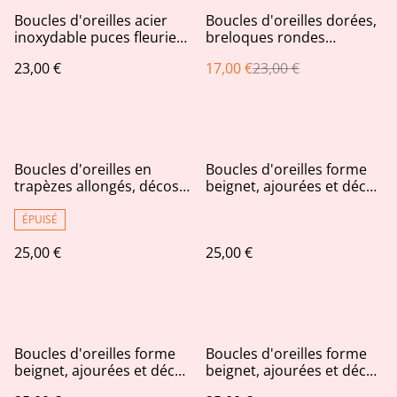
%
Boucles d'oreilles acier
Boucles d'oreilles dorées,
inoxydable puces fleuries
breloques rondes
tons rouges roses
ajourées, pastilles et
23,00 €
17,00 €
23,00 €
bâtonnets crèmes
Boucles d'oreilles en
Boucles d'oreilles forme
trapèzes allongés, décos
beignet, ajourées et décos
en paillettes dorées
cuivrées
claires
ÉPUISÉ
25,00 €
25,00 €
Boucles d'oreilles forme
Boucles d'oreilles forme
beignet, ajourées et décos
beignet, ajourées et décos
feuilles d'or
pailletées bleu nuit et rose