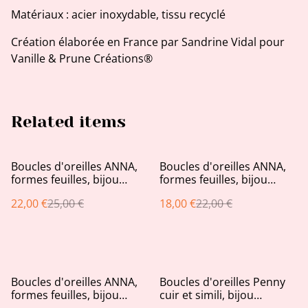
Matériaux : acier inoxydable, tissu recyclé
Création élaborée en France par Sandrine Vidal pour
Vanille & Prune Créations®
Related items
%
%
Boucles d'oreilles ANNA,
Boucles d'oreilles ANNA,
formes feuilles, bijou
formes feuilles, bijou
upcycling en cuir véritable
upcycling en similicuir
22,00 €
25,00 €
18,00 €
22,00 €
chocolat
doré rose et bronze
%
%
Boucles d'oreilles ANNA,
Boucles d'oreilles Penny
formes feuilles, bijou
cuir et simili, bijou
upcycling en similicuir
upcycling rose gold