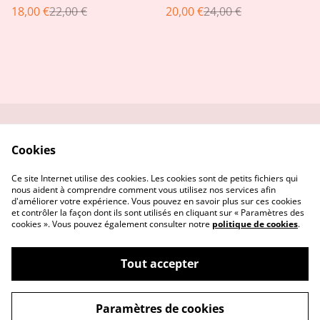
18,00 €
22,00 €
20,00 €
24,00 €
doré rose et doré
Me contacter
Service réparation
Cookies
Conditions
Politique de
confidentialité
Ce site Internet utilise des cookies. Les cookies sont de petits fichiers qui
Politique de cookies
nous aident à comprendre comment vous utilisez nos services afin
d'améliorer votre expérience. Vous pouvez en savoir plus sur ces cookies
et contrôler la façon dont ils sont utilisés en cliquant sur « Paramètres des
cookies ». Vous pouvez également consulter notre
politique de cookies
.
Tout accepter
©
2026
Vanille & Prune Créas
Paramètres de cookies
powered by