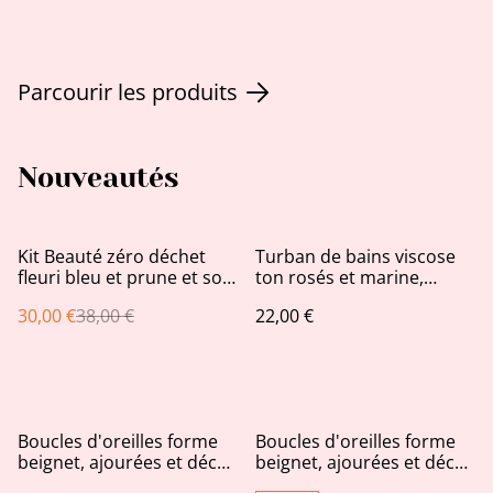
Parcourir les produits
Nouveautés
%
Kit Beauté zéro déchet
Turban de bains viscose
fleuri bleu et prune et son
ton rosés et marine,
bocal déco assorti
éponge de bambou taupe
30,00 €
38,00 €
22,00 €
Boucles d'oreilles forme
Boucles d'oreilles forme
beignet, ajourées et décos
beignet, ajourées et décos
feuilles d'or
pailletées très fines AB