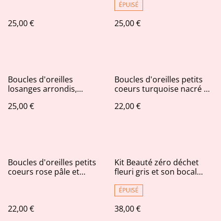
ÉPUISÉ
25,00 €
25,00 €
Boucles d'oreilles
Boucles d'oreilles petits
losanges arrondis,
coeurs turquoise nacré et
ajourées et décos
paillettes bleu océan
25,00 €
22,00 €
pailletées Aurores
irisées
boréales
Boucles d'oreilles petits
Kit Beauté zéro déchet
coeurs rose pâle et
fleuri gris et son bocal
paillettes rose fuchsia
déco assorti
irisées
ÉPUISÉ
22,00 €
38,00 €