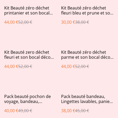
%
%
Kit Beauté zéro déchet
Kit Beauté zéro déchet
printanier et son bocal
fleuri bleu et prune et son
déco assorti offert !
bocal déco assorti
44,00 €
52,00 €
30,00 €
38,00 €
%
%
Kit Beauté zero déchet
Kit Beauté zéro déchet
fleuri et son bocal déco
parme et son bocal déco
assorti offert !
assorti offert !
44,00 €
52,00 €
44,00 €
52,00 €
%
%
Pack beauté pochon de
Pack beauté bandeau,
voyage, bandeau,
Lingettes lavables, panier
Lingettes lavables,
assorti et Chouchou
40,00 €
49,00 €
38,00 €
45,00 €
Chouchou kaki et pois
éventails gris
doré