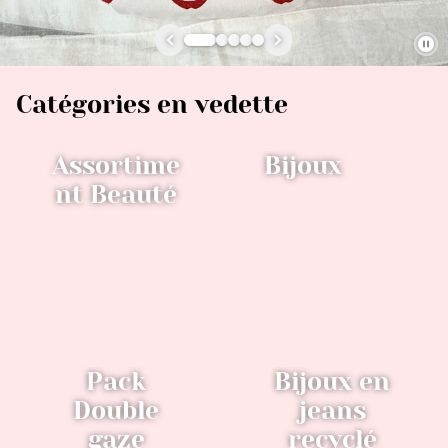
Catégories en vedette
Assortime
Bijoux
nt Beauté
Pack
Bijoux en
Double
jeans
gaze
recyclé