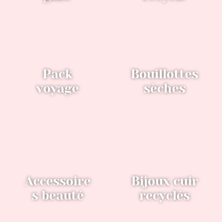
Pack
Bouillottes
voyage
sèches
Accessoire
Bijoux cuir
s beauté
recyclés