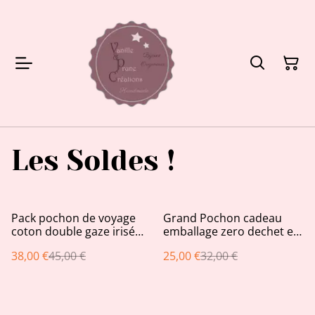
Les Soldes !
%
%
Pack pochon de voyage
Grand Pochon cadeau
coton double gaze irisé
emballage zero dechet et
doré, panier assorti et
leurs minis pochons
38,00 €
45,00 €
25,00 €
32,00 €
chouchou
bijoux assortis