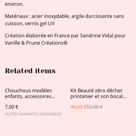
environ.
Matériaux : acier inoxydable, argile durcissante sans
cuisson, vernis gel UV
Création élaborée en France par Sandrine Vidal pour
Vanille & Prune Créations®
Related items
%
Chouchous modèles
Kit Beauté zéro déchet
enfants, accessoires
printanier et son bocal
cheveux en tissu
déco assorti offert !
7,00 €
44,00 €
52,00 €
AUTRES VARIANTES DISPONIBLES