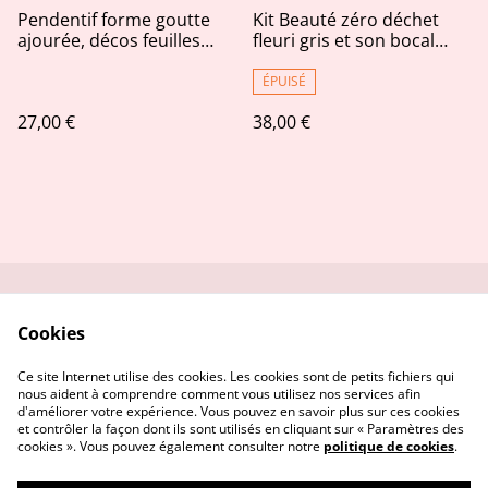
Pendentif forme goutte
Kit Beauté zéro déchet
ajourée, décos feuilles
fleuri gris et son bocal
d'or et grosses paillettes
déco assorti
dorées claires
ÉPUISÉ
27,00 €
38,00 €
Me contacter
Service réparation
Cookies
Conditions
Politique de
confidentialité
Ce site Internet utilise des cookies. Les cookies sont de petits fichiers qui
Politique de cookies
nous aident à comprendre comment vous utilisez nos services afin
d'améliorer votre expérience. Vous pouvez en savoir plus sur ces cookies
et contrôler la façon dont ils sont utilisés en cliquant sur « Paramètres des
cookies ». Vous pouvez également consulter notre
politique de cookies
.