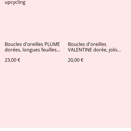
Boucles d'oreilles PLUME
Boucles d'oreilles
dorées, longues feuilles
VALENTINE dorée, jolis
évidées en cuir recyclé et
coeurs en jeans et Liberty,
23,00 €
20,00 €
dentelle, bijou upcycling
bijou upcycling