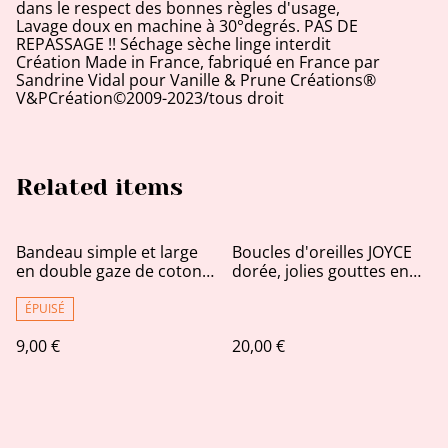
dans le respect des bonnes règles d'usage,
Lavage doux en machine à 30°degrés. PAS DE
REPASSAGE !! Séchage sèche linge interdit
Création Made in France, fabriqué en France par
Sandrine Vidal pour Vanille & Prune Créations®
V&PCréation©2009-2023/tous droit
Related items
Bandeau simple et large
Boucles d'oreilles JOYCE
en double gaze de coton
dorée, jolies gouttes en
kaki et plumetis dorés.
jeans, tissu recyclé vert de
gris imprimé, bijou
ÉPUISÉ
upcycling
9,00 €
20,00 €