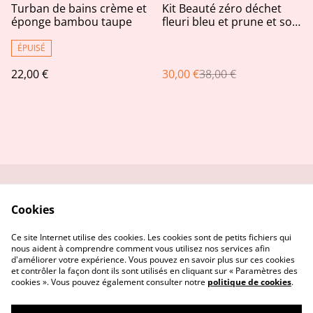
%
Turban de bains crème et
Kit Beauté zéro déchet
éponge bambou taupe
fleuri bleu et prune et son
bocal déco assorti
ÉPUISÉ
22,00 €
30,00 €
38,00 €
Me contacter
Service réparation
Cookies
Conditions
Politique de
confidentialité
Ce site Internet utilise des cookies. Les cookies sont de petits fichiers qui
Politique de cookies
nous aident à comprendre comment vous utilisez nos services afin
d'améliorer votre expérience. Vous pouvez en savoir plus sur ces cookies
et contrôler la façon dont ils sont utilisés en cliquant sur « Paramètres des
cookies ». Vous pouvez également consulter notre
politique de cookies
.