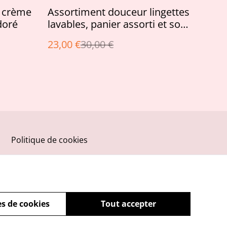
%
s crème
Assortiment douceur lingettes
doré
lavables, panier assorti et son
chouchou
23,00 €
30,00 €
Politique de cookies
s de cookies
Tout accepter
powered by