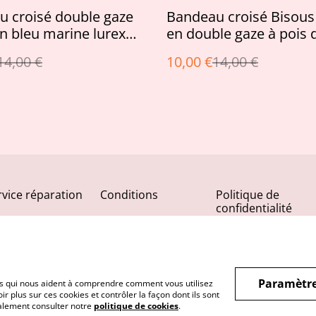
%
 croisé double gaze
Bandeau croisé Bisou
n bleu marine lurex
en double gaze à pois 
14,00 €
10,00 €
14,00 €
rvice réparation
Conditions
Politique de
confidentialité
Paramètre
hiers qui nous aident à comprendre comment vous utilisez
r plus sur ces cookies et contrôler la façon dont ils sont
galement consulter notre
politique de cookies
.