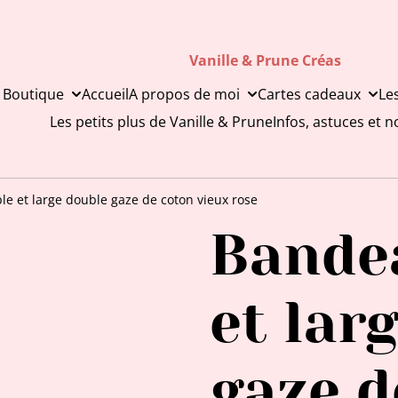
Vanille & Prune Créas
 Boutique
Accueil
A propos de moi
Cartes cadeaux
Le
Les petits plus de Vanille & Prune
Infos, astuces et 
e et large double gaze de coton vieux rose
Bande
et lar
gaze d