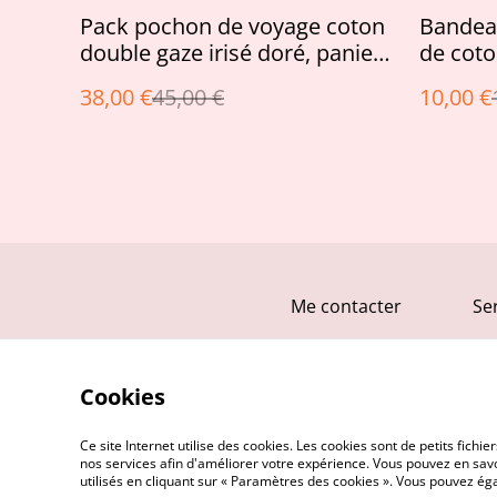
%
%
Pack pochon de voyage coton
Bandeau
double gaze irisé doré, panier
de coto
assorti et chouchou
silver
38,00 €
45,00 €
10,00 €
Me contacter
Se
Cookies
Ce site Internet utilise des cookies. Les cookies sont de petits fic
nos services afin d'améliorer votre expérience. Vous pouvez en savoi
utilisés en cliquant sur « Paramètres des cookies ». Vous pouvez é
©
2026
Vanille & Prune Créas