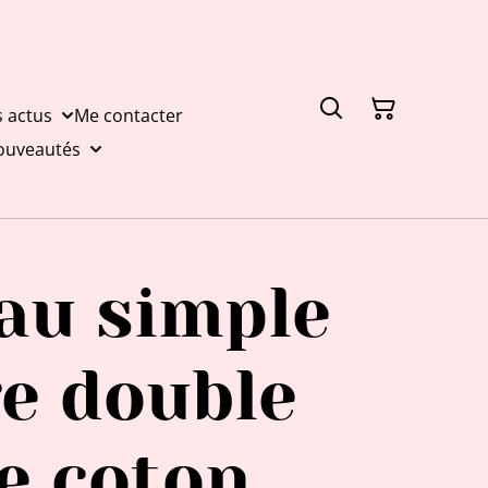
s actus
Me contacter
nouveautés
au simple
ge double
e coton