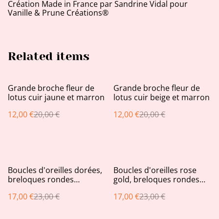
Création Made in France par Sandrine Vidal pour
Vanille & Prune Créations®
Related items
%
%
Grande broche fleur de
Grande broche fleur de
lotus cuir jaune et marron
lotus cuir beige et marron
12,00 €
20,00 €
12,00 €
20,00 €
%
%
Boucles d'oreilles dorées,
Boucles d'oreilles rose
breloques rondes
gold, breloques rondes
ajourées, pastilles et
ajourées et pastilles roses
17,00 €
23,00 €
17,00 €
23,00 €
bâtonnets crèmes