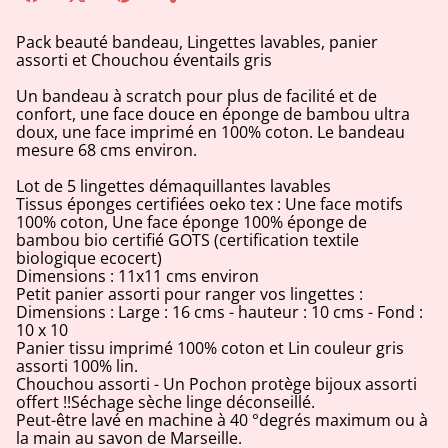
Pack beauté bandeau, Lingettes lavables, panier
assorti et Chouchou éventails gris
Un bandeau à scratch pour plus de facilité et de
confort, une face douce en éponge de bambou ultra
doux, une face imprimé en 100% coton. Le bandeau
mesure 68 cms environ.
Lot de 5 lingettes démaquillantes lavables
Tissus éponges certifiées oeko tex : Une face motifs
100% coton, Une face éponge 100% éponge de
bambou bio certifié GOTS (certification textile
biologique ecocert)
Dimensions : 11x11 cms environ
Petit panier assorti pour ranger vos lingettes :
Dimensions : Large : 16 cms - hauteur : 10 cms - Fond :
10 x 10
Panier tissu imprimé 100% coton et Lin couleur gris
assorti 100% lin.
Chouchou assorti - Un Pochon protège bijoux assorti
offert !!Séchage sèche linge déconseillé.
Peut-être lavé en machine à 40 °degrés maximum ou à
la main au savon de Marseille.