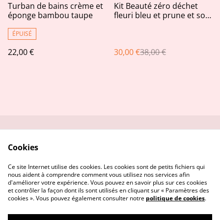
%
Turban de bains crème et
Kit Beauté zéro déchet
éponge bambou taupe
fleuri bleu et prune et son
bocal déco assorti
ÉPUISÉ
22,00 €
30,00 €
38,00 €
Me contacter
Service réparation
Cookies
Conditions
Politique de
confidentialité
Ce site Internet utilise des cookies. Les cookies sont de petits fichiers qui
Politique de cookies
nous aident à comprendre comment vous utilisez nos services afin
d'améliorer votre expérience. Vous pouvez en savoir plus sur ces cookies
et contrôler la façon dont ils sont utilisés en cliquant sur « Paramètres des
cookies ». Vous pouvez également consulter notre
politique de cookies
.