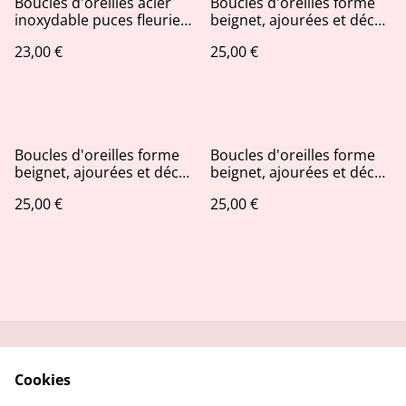
Boucles d'oreilles acier
Boucles d'oreilles forme
inoxydable puces fleuries
beignet, ajourées et décos
tons rouges roses
cuivrées
23,00 €
25,00 €
Boucles d'oreilles forme
Boucles d'oreilles forme
beignet, ajourées et décos
beignet, ajourées et décos
feuilles d'or
pailletées bleu nuit et rose
25,00 €
25,00 €
AB
Me contacter
Service réparation
Cookies
Conditions
Politique de