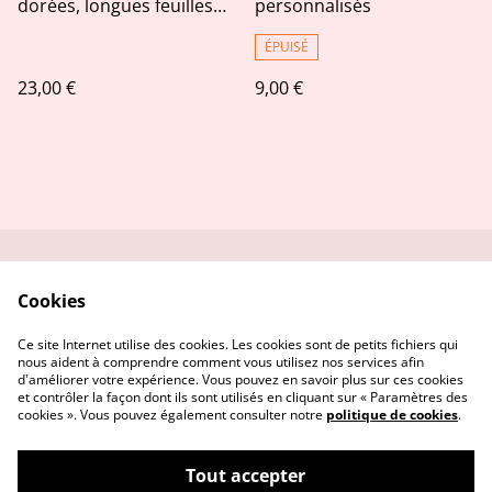
dorées, longues feuilles
personnalisés
évidées en cuir recyclé et
dentelle, bijou upcycling
ÉPUISÉ
23,00 €
9,00 €
Me contacter
Service réparation
Cookies
Conditions
Politique de
confidentialité
Ce site Internet utilise des cookies. Les cookies sont de petits fichiers qui
Politique de cookies
nous aident à comprendre comment vous utilisez nos services afin
d'améliorer votre expérience. Vous pouvez en savoir plus sur ces cookies
et contrôler la façon dont ils sont utilisés en cliquant sur « Paramètres des
cookies ». Vous pouvez également consulter notre
politique de cookies
.
Tout accepter