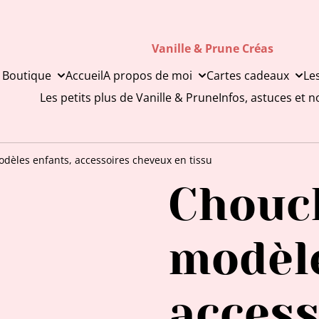
Vanille & Prune Créas
 Boutique
Accueil
A propos de moi
Cartes cadeaux
Le
Les petits plus de Vanille & Prune
Infos, astuces et 
èles enfants, accessoires cheveux en tissu
Chouc
modèle
access