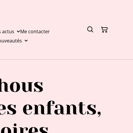
s actus
Me contacter
nouveautés
hous
s enfants,
oires