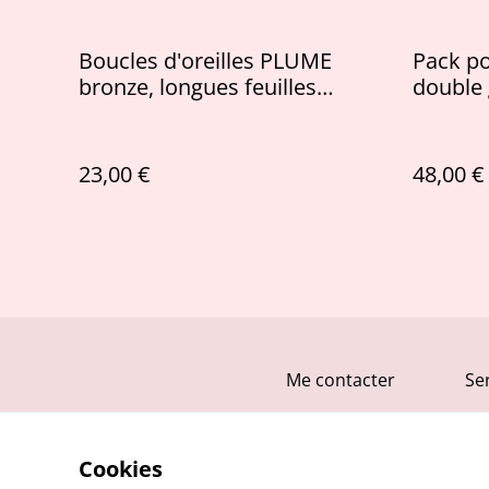
Boucles d'oreilles PLUME
Pack p
bronze, longues feuilles
double 
évidées en cuir bronze irisé
personn
23,00 €
48,00 €
Me contacter
Se
Cookies