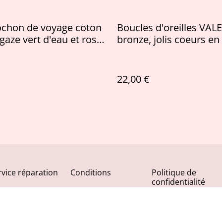
ochon de voyage coton
Boucles d'oreilles VA
gaze vert d'eau et rose
bronze, jolis coeurs en 
alisé
Liberty, bijou upcycling
22,00 €
rvice réparation
Conditions
Politique de
confidentialité