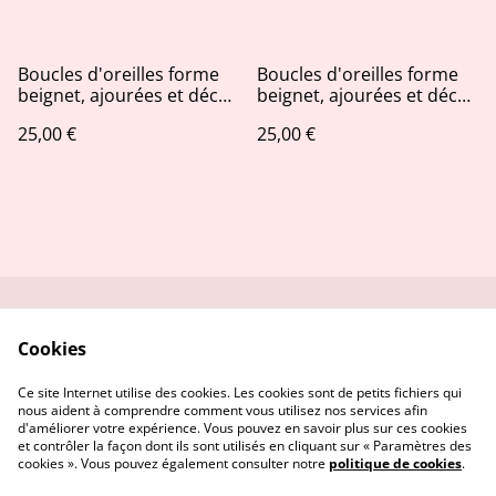
Boucles d'oreilles forme
Boucles d'oreilles forme
beignet, ajourées et décos
beignet, ajourées et décos
feuilles d'or
pailletées bleu nuit et rose
25,00 €
25,00 €
AB
Me contacter
Service réparation
Cookies
Conditions
Politique de
confidentialité
Ce site Internet utilise des cookies. Les cookies sont de petits fichiers qui
Politique de cookies
nous aident à comprendre comment vous utilisez nos services afin
d'améliorer votre expérience. Vous pouvez en savoir plus sur ces cookies
et contrôler la façon dont ils sont utilisés en cliquant sur « Paramètres des
cookies ». Vous pouvez également consulter notre
politique de cookies
.