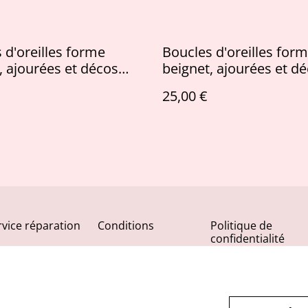
 d'oreilles forme
Boucles d'oreilles for
, ajourées et décos
beignet, ajourées et d
 d'or
pailletées bleu nuit et
25,00 €
rvice réparation
Conditions
Politique de
confidentialité