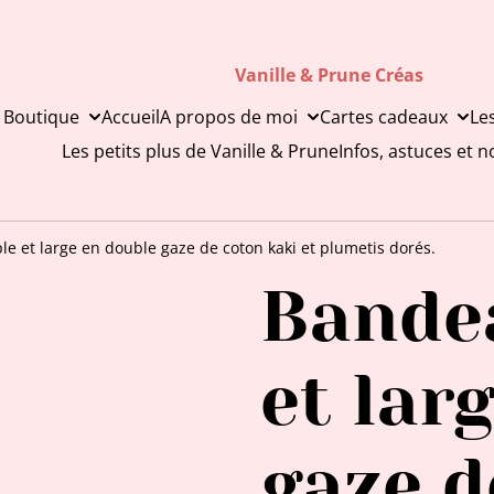
Vanille & Prune Créas
 Boutique
Accueil
A propos de moi
Cartes cadeaux
Le
Les petits plus de Vanille & Prune
Infos, astuces et 
e et large en double gaze de coton kaki et plumetis dorés.
Bande
et lar
gaze d