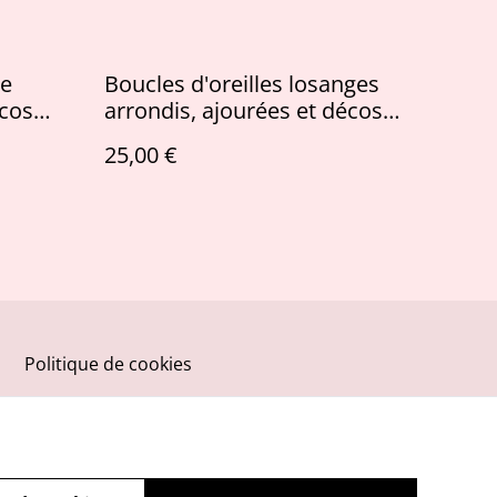
me
Boucles d'oreilles losanges
écos
arrondis, ajourées et décos
 rose AB
pailletées Aurores boréales
25,00 €
Politique de cookies