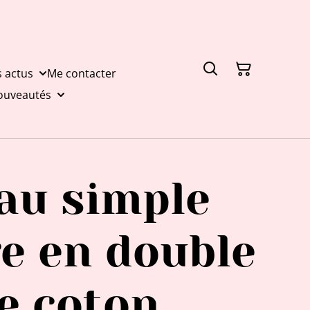
s actus
Me contacter
nouveautés
au simple
ge en double
e coton