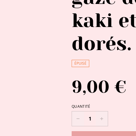
kaki e
dorés.
ÉPUISÉ
9,00 €
QUANTITÉ